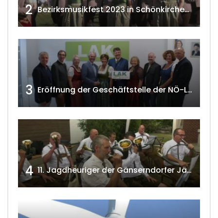
2
Bezirksmusikfest 2023 in Schönkirchen-Reyersdorf
3
Eröffnung der Geschäftstelle der NÖ-Landarbeiterkammer in Mistelbach w4tv174
4
11. Jagdheuriger der Gänserndorfer Jäger 2020 w4tv166