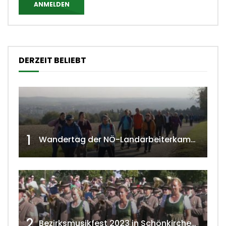
ANMELDEN
DERZEIT BELIEBT
1
Wandertag der NÖ-Landarbeiterkammer in Hollabrunn 2024
2
Bezirksmusikfest 2023 in Schönkirchen-Reyersdorf