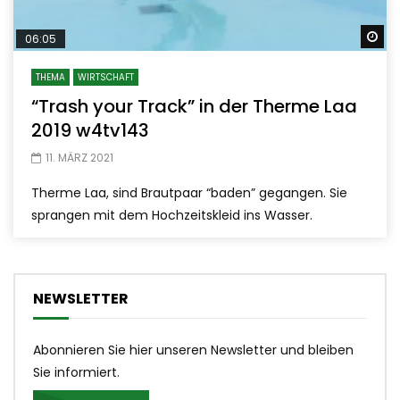
Sp
06:05
THEMA
WIRTSCHAFT
“Trash your Track” in der Therme Laa
2019 w4tv143
11. MÄRZ 2021
Therme Laa, sind Brautpaar “baden” gegangen. Sie
sprangen mit dem Hochzeitskleid ins Wasser.
NEWSLETTER
Abonnieren Sie hier unseren Newsletter und bleiben
Sie informiert.