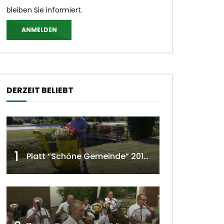
bleiben Sie informiert.
ANMELDEN
DERZEIT BELIEBT
1
Platt “Schöne Gemeinde” 2018 w4tv129