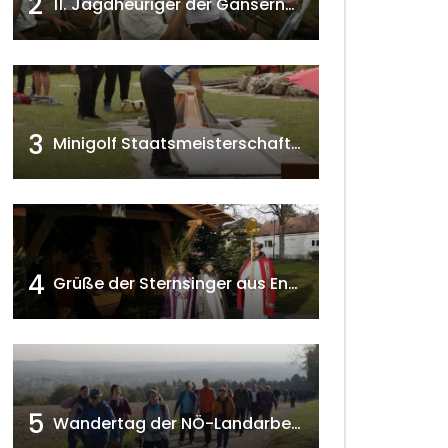
2
11. Jagdheuriger der Gänserndorfer Jäger 2020 w4tv166
3
Minigolf Staatsmeisterschaften in Seefeld-Kadolz w4tv174
4
Grüße der Sternsinger aus Enzersfeld – Klein-Engersdorf 2021 w4tv169
5
Wandertag der NÖ-Landarbeiterkammer in Hollabrunn 2024