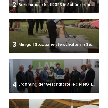
2
Bezirksmusikfest 2023 in Schönkirchen-Reyersdorf
3
Minigolf Staatsmeisterschaften in Seefeld-Kadolz w4tv174
4
Eröffnung der Geschäftstelle der NÖ-Landarbeiterkammer in Mistelbach w4tv174