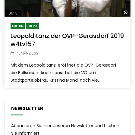
Sp
06:13
KULTUR
THEMA
Leopolditanz der ÖVP-Gerasdorf 2019
w4tv157
14. MÄRZ 2021
Mit dem Leopolditanz, eröffnet die ÖVP-Gerasdorf,
die Ballsaison. Auch sonst hat die VO um
Stadtparteiobfrau Kristina Mandl noch vie...
NEWSLETTER
Abonnieren Sie hier unseren Newsletter und bleiben
Sie informiert.