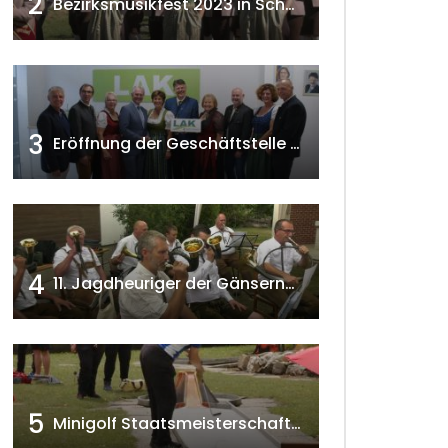
2
Bezirksmusikfest 2023 in Schönkirchen-Reyersdorf
3
Eröffnung der Geschäftstelle der NÖ-Landarbeiterkammer in Mistelbach w4tv174
4
11. Jagdheuriger der Gänserndorfer Jäger 2020 w4tv166
5
Minigolf Staatsmeisterschaften in Seefeld-Kadolz w4tv174