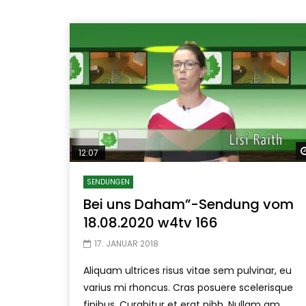
12:07
SENDUNGEN
Bei uns Daham”-Sendung vom
18.08.2020 w4tv 166
17. JANUAR 2018
Aliquam ultrices risus vitae sem pulvinar, eu
varius mi rhoncus. Cras posuere scelerisque
finibus. Curabitur et erat nibh. Nullam am...