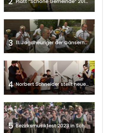
2
Platt “Schöne Gemeinde” 2018 w4tv129
3
11. Jagdheuriger der Gänserndorfer Jäger 2020 w4tv166
4
Norbert Schneider stellt neues Musikalbum vor 2020 w4tv168
5
Bezirksmusikfest 2023 in Schönkirchen-Reyersdorf