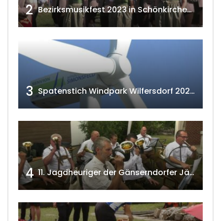
2
Bezirksmusikfest 2023 in Schönkirchen-Reyersdorf
3
Spatenstich Windpark Wilfersdorf 2023 w4tv177
4
11. Jagdheuriger der Gänserndorfer Jäger 2020 w4tv166