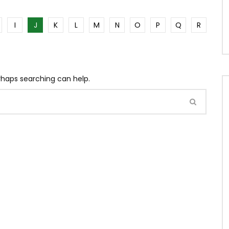
I
J
K
L
M
N
O
P
Q
R
erhaps searching can help.