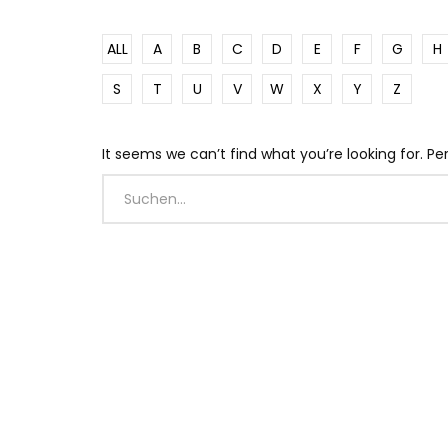
ALL
A
B
C
D
E
F
G
H
S
T
U
V
W
X
Y
Z
It seems we can’t find what you’re looking for. P