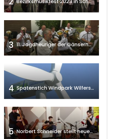
2
Bezirksmusikfest 2023 in Schönkirchen-Reyersdorf
3
11. Jagdheuriger der Gänserndorfer Jäger 2020 w4tv166
4
Spatenstich Windpark Wilfersdorf 2023 w4tv177
5
Norbert Schneider stellt neues Musikalbum vor 2020 w4tv168