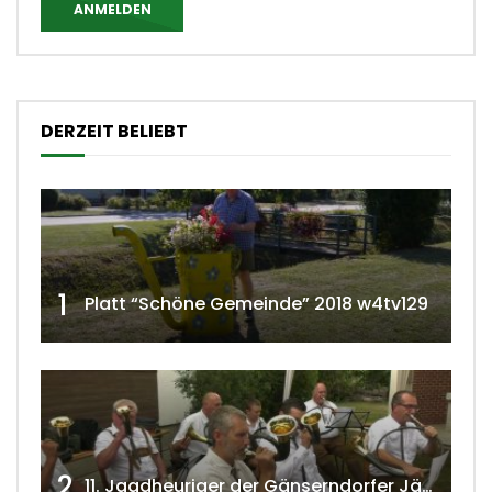
ANMELDEN
DERZEIT BELIEBT
1
Platt “Schöne Gemeinde” 2018 w4tv129
2
11. Jagdheuriger der Gänserndorfer Jäger 2020 w4tv166