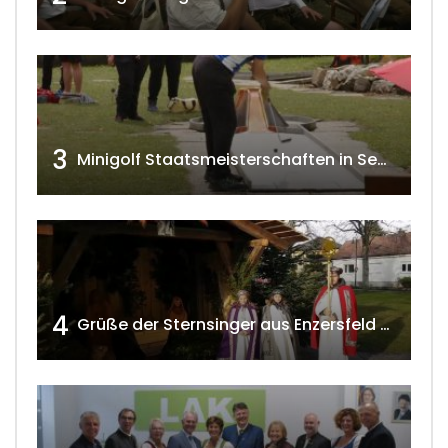
3
Minigolf Staatsmeisterschaften in Seefeld-Kadolz w4tv174
4
Grüße der Sternsinger aus Enzersfeld – Klein-Engersdorf 2021 w4tv169