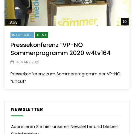
Sp
18:58
IM GESPRÄCH
THEMA
Pressekonferenz “VP-NÖ
Sommerprogramm 2020 w4tv164
14. MÄRZ 2021
Pressekonferenz zum Sommerprogramm der VP-NÖ
“uncut”
NEWSLETTER
Abonnieren Sie hier unseren Newsletter und bleiben