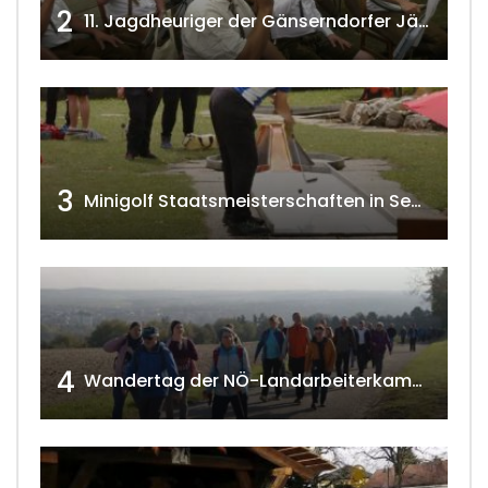
2
11. Jagdheuriger der Gänserndorfer Jäger 2020 w4tv166
3
Minigolf Staatsmeisterschaften in Seefeld-Kadolz w4tv174
4
Wandertag der NÖ-Landarbeiterkammer in Hollabrunn 2024