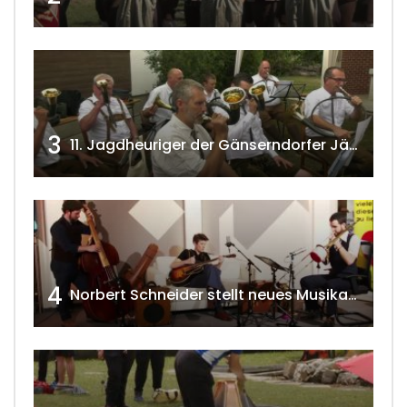
3
11. Jagdheuriger der Gänserndorfer Jäger 2020 w4tv166
4
Norbert Schneider stellt neues Musikalbum vor 2020 w4tv168