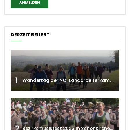
ANMELDEN
DERZEIT BELIEBT
1
Wandertag der NÖ-Landarbeiterkammer in Hollabrunn 2024
2
Bezirksmusikfest 2023 in Schönkirchen-Reyersdorf