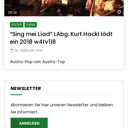
Sp
06:14
KULTUR
THEMA
“Sing mei Liad” LAbg. Kurt Hackl lädt
ein 2018 w4tv118
16. FEBRUAR 2021
Austro-Pop von Austro-Top
NEWSLETTER
Abonnieren Sie hier unseren Newsletter und bleiben
Sie informiert.
ANMELDEN