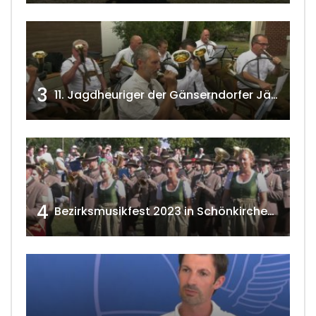
3
11. Jagdheuriger der Gänserndorfer Jäger 2020 w4tv166
4
Bezirksmusikfest 2023 in Schönkirchen-Reyersdorf