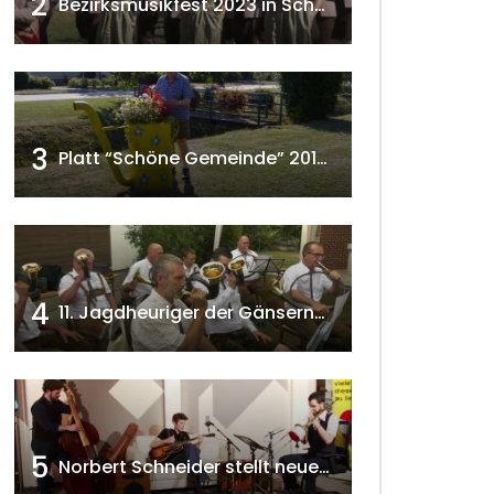
2
Bezirksmusikfest 2023 in Schönkirchen-Reyersdorf
3
Platt “Schöne Gemeinde” 2018 w4tv129
4
11. Jagdheuriger der Gänserndorfer Jäger 2020 w4tv166
5
Norbert Schneider stellt neues Musikalbum vor 2020 w4tv168