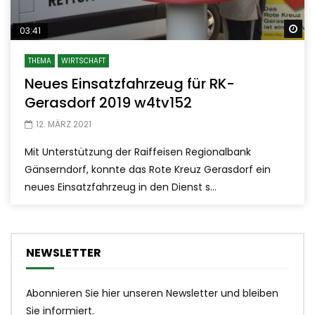
Sp
03:41
THEMA
WIRTSCHAFT
Neues Einsatzfahrzeug für RK-
Gerasdorf 2019 w4tv152
12. MÄRZ 2021
Mit Unterstützung der Raiffeisen Regionalbank
Gänserndorf, konnte das Rote Kreuz Gerasdorf ein
neues Einsatzfahrzeug in den Dienst s...
NEWSLETTER
Abonnieren Sie hier unseren Newsletter und bleiben
Sie informiert.