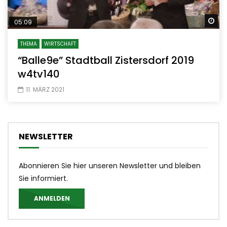
Sp
05:09
THEMA
WIRTSCHAFT
“Balle9e” Stadtball Zistersdorf 2019
w4tv140
11. MÄRZ 2021
NEWSLETTER
Abonnieren Sie hier unseren Newsletter und bleiben
Sie informiert.
ANMELDEN