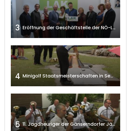
3
Eröffnung der Geschäftstelle der NÖ-Landarbeiterkammer in Mistelbach w4tv174
4
Minigolf Staatsmeisterschaften in Seefeld-Kadolz w4tv174
5
11. Jagdheuriger der Gänserndorfer Jäger 2020 w4tv166