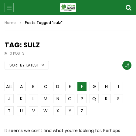
Home
Posts Tagged "sulz"
TAG: SULZ
0 POSTS
SORT BY:
LATEST
ALL
A
B
C
D
E
F
G
H
I
J
K
L
M
N
O
P
Q
R
S
T
U
V
W
X
Y
Z
It seems we can’t find what you’re looking for. Perhaps