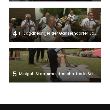
4
11. Jagdheuriger der Gänserndorfer Jäger 2020 w4tv166
5
Minigolf Staatsmeisterschaften in Seefeld-Kadolz w4tv174