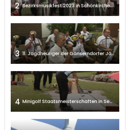
2
Bezirksmusikfest 2023 in Schönkirchen-Reyersdorf
3
11. Jagdheuriger der Gänserndorfer Jäger 2020 w4tv166
4
Minigolf Staatsmeisterschaften in Seefeld-Kadolz w4tv174