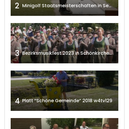
2
Minigolf Staatsmeisterschaften in Seefeld-Kadolz w4tv174
3
Bezirksmusikfest 2023 in Schönkirchen-Reyersdorf
4
Platt “Schöne Gemeinde” 2018 w4tv129