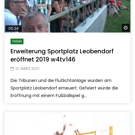
Sp
05:24
THEMA
Erweiterung Sportplatz Leobendorf
eröffnet 2019 w4tv146
12. MÄRZ 2021
Die Tribünen und die Flutlichtanlage wurden am
Sportplatz Leobendorf erneuert. Gefeiert wurde die
Eröffnung mit einem Fußballspiel g...