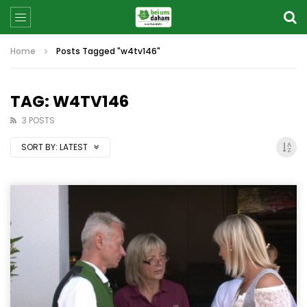
Home
Posts Tagged "w4tv146"
TAG: W4TV146
3 POSTS
SORT BY:
LATEST