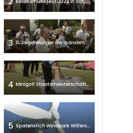
2
Bezirksmusikfest 2023 in Schönkirchen-Reyersdorf
3
11. Jagdheuriger der Gänserndorfer Jäger 2020 w4tv166
4
Minigolf Staatsmeisterschaften in Seefeld-Kadolz w4tv174
5
Spatenstich Windpark Wilfersdorf 2023 w4tv177