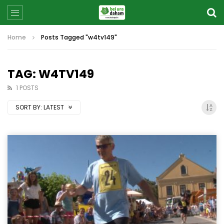
Home
Posts Tagged "w4tv149"
TAG: W4TV149
1 POSTS
SORT BY:
LATEST