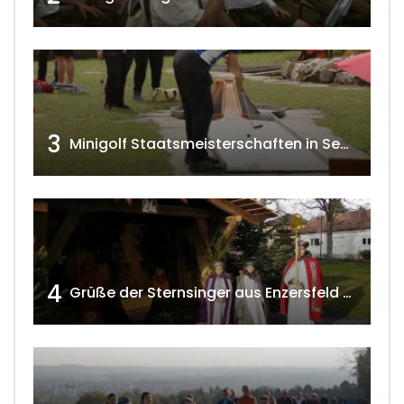
3
Minigolf Staatsmeisterschaften in Seefeld-Kadolz w4tv174
4
Grüße der Sternsinger aus Enzersfeld – Klein-Engersdorf 2021 w4tv169