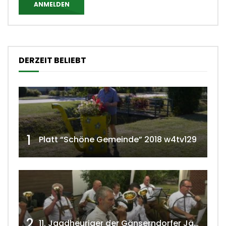
ANMELDEN
DERZEIT BELIEBT
1
Platt “Schöne Gemeinde” 2018 w4tv129
2
11. Jagdheuriger der Gänserndorfer Jäger 2020 w4tv166