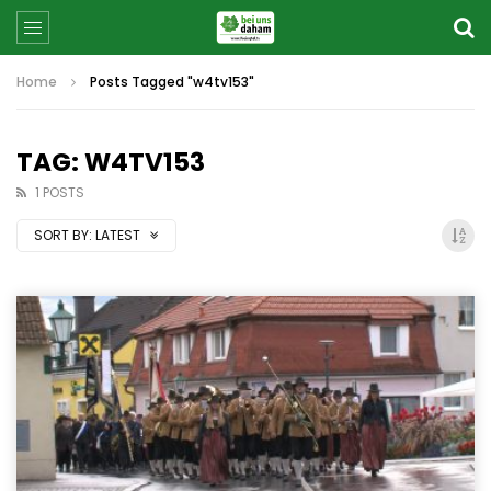
Home
Posts Tagged "w4tv153"
TAG: W4TV153
1 POSTS
SORT BY:
LATEST