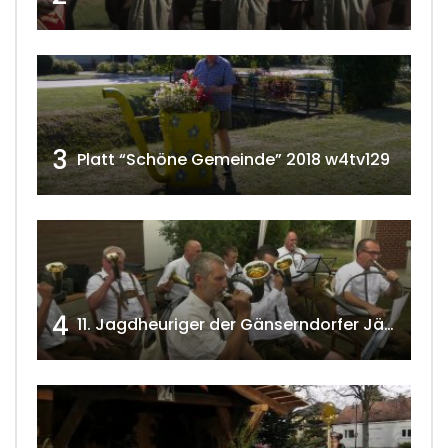
3
Platt “Schöne Gemeinde” 2018 w4tv129
4
11. Jagdheuriger der Gänserndorfer Jäger 2020 w4tv166