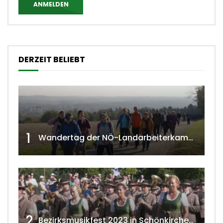
ANMELDEN
DERZEIT BELIEBT
1
Wandertag der NÖ-Landarbeiterkammer in Hollabrunn 2024
2
Bezirksmusikfest 2023 in Schönkirchen-Reyersdorf