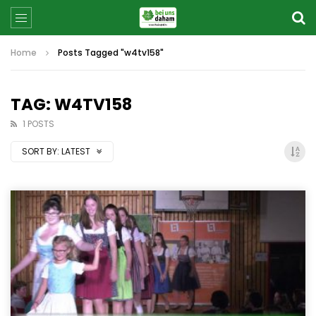
Home
Posts Tagged "w4tv158"
TAG: W4TV158
1 POSTS
SORT BY:
LATEST