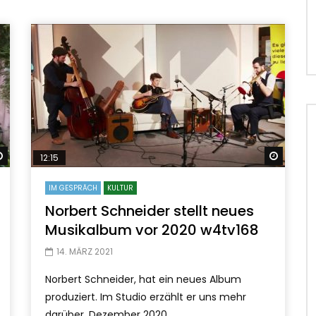
Später ansehen
Später
12:15
IM GESPRÄCH
KULTUR
Norbert Schneider stellt neues
Musikalbum vor 2020 w4tv168
14. MÄRZ 2021
Norbert Schneider, hat ein neues Album
produziert. Im Studio erzählt er uns mehr
darüber. Dezember 2020.