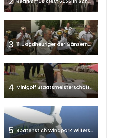
2
Bezirksmusikfest 2023 in Schönkirchen-Reyersdorf
3
11. Jagdheuriger der Gänserndorfer Jäger 2020 w4tv166
4
Minigolf Staatsmeisterschaften in Seefeld-Kadolz w4tv174
5
Spatenstich Windpark Wilfersdorf 2023 w4tv177