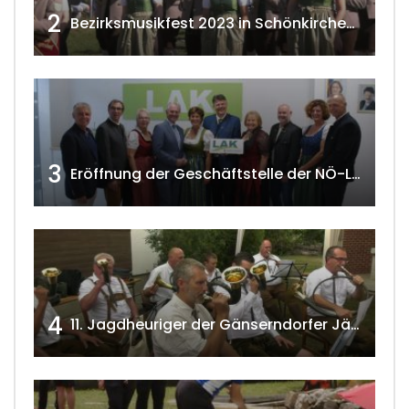
2
Bezirksmusikfest 2023 in Schönkirchen-Reyersdorf
3
Eröffnung der Geschäftstelle der NÖ-Landarbeiterkammer in Mistelbach w4tv174
4
11. Jagdheuriger der Gänserndorfer Jäger 2020 w4tv166