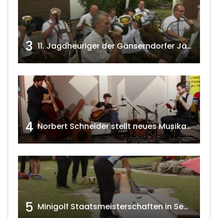
3
11. Jagdheuriger der Gänserndorfer Jäger 2020 w4tv166
4
Norbert Schneider stellt neues Musikalbum vor 2020 w4tv168
5
Minigolf Staatsmeisterschaften in Seefeld-Kadolz w4tv174