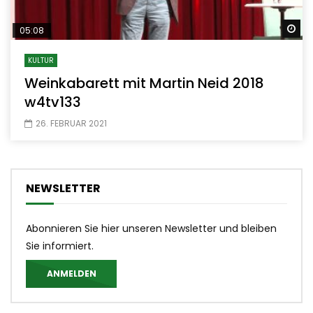
Sp
05:08
KULTUR
Weinkabarett mit Martin Neid 2018
w4tv133
26. FEBRUAR 2021
NEWSLETTER
Abonnieren Sie hier unseren Newsletter und bleiben
Sie informiert.
ANMELDEN