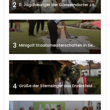
2
11. Jagdheuriger der Gänserndorfer Jäger 2020 w4tv166
3
Minigolf Staatsmeisterschaften in Seefeld-Kadolz w4tv174
4
Grüße der Sternsinger aus Enzersfeld – Klein-Engersdorf 2021 w4tv169