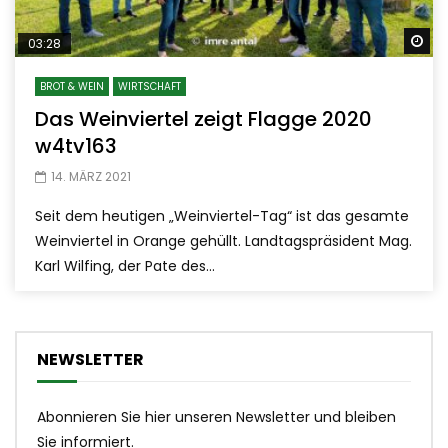
Sp
03:28
BROT & WEIN
WIRTSCHAFT
Das Weinviertel zeigt Flagge 2020
w4tv163
14. MÄRZ 2021
Seit dem heutigen „Weinviertel-Tag“ ist das gesamte
Weinviertel in Orange gehüllt. Landtagspräsident Mag.
Karl Wilfing, der Pate des...
NEWSLETTER
Abonnieren Sie hier unseren Newsletter und bleiben
Sie informiert.