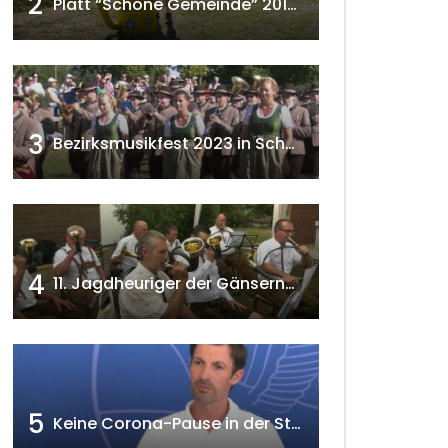
2
Platt “Schöne Gemeinde” 2018 w4tv129
3
Bezirksmusikfest 2023 in Schönkirchen-Reyersdorf
4
11. Jagdheuriger der Gänserndorfer Jäger 2020 w4tv166
5
Keine Corona-Pause in der Stadtgemeinde Gänserndorf Teil 1. w4tv173-2021