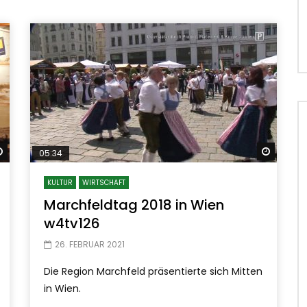
Später ansehen
Später
05:34
KULTUR
WIRTSCHAFT
Marchfeldtag 2018 in Wien
w4tv126
26. FEBRUAR 2021
Die Region Marchfeld präsentierte sich Mitten
in Wien.