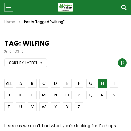
Home
Posts Tagged "wilfing"
TAG: WILFING
0 POSTS
SORT BY:
LATEST
ALL
A
B
C
D
E
F
G
H
I
J
K
L
M
N
O
P
Q
R
S
T
U
V
W
X
Y
Z
It seems we can’t find what you’re looking for. Perhaps