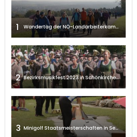
1
Wandertag der NÖ-Landarbeiterkammer in Hollabrunn 2024
2
Bezirksmusikfest 2023 in Schönkirchen-Reyersdorf
3
Minigolf Staatsmeisterschaften in Seefeld-Kadolz w4tv174