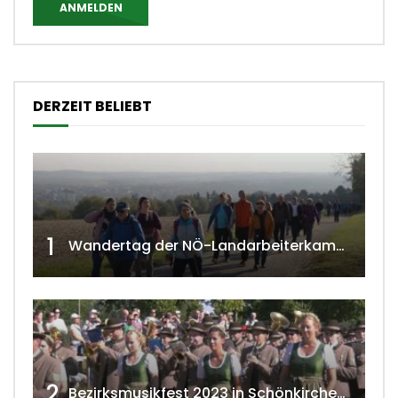
ANMELDEN
DERZEIT BELIEBT
1
Wandertag der NÖ-Landarbeiterkammer in Hollabrunn 2024
2
Bezirksmusikfest 2023 in Schönkirchen-Reyersdorf