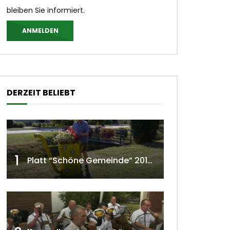
bleiben Sie informiert.
ANMELDEN
DERZEIT BELIEBT
1
Platt “Schöne Gemeinde” 2018 w4tv129