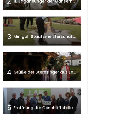
2
11. Jagdheuriger der Gänserndorfer Jäger 2020 w4tv166
3
Minigolf Staatsmeisterschaften in Seefeld-Kadolz w4tv174
4
Grüße der Sternsinger aus Enzersfeld – Klein-Engersdorf 2021 w4tv169
5
Eröffnung der Geschäftstelle der NÖ-Landarbeiterkammer in Mistelbach w4tv174