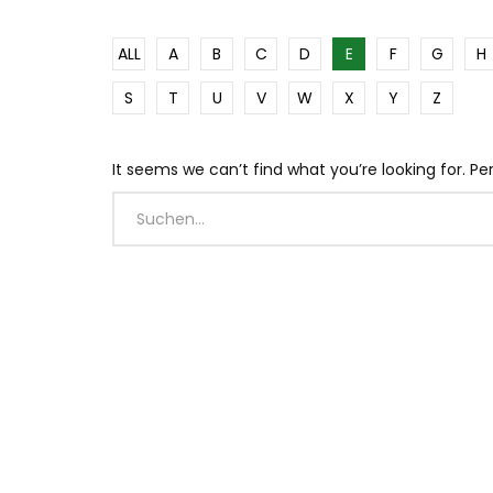
ALL
A
B
C
D
E
F
G
H
S
T
U
V
W
X
Y
Z
It seems we can’t find what you’re looking for. P