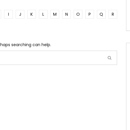
I
J
K
L
M
N
O
P
Q
R
erhaps searching can help.