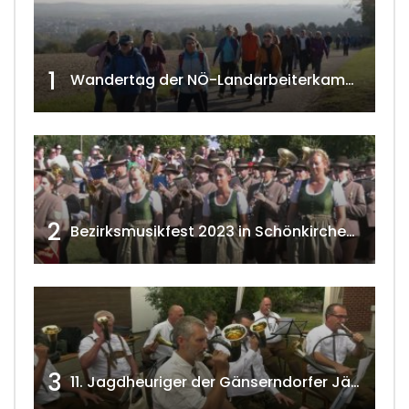
1
Wandertag der NÖ-Landarbeiterkammer in Hollabrunn 2024
2
Bezirksmusikfest 2023 in Schönkirchen-Reyersdorf
3
11. Jagdheuriger der Gänserndorfer Jäger 2020 w4tv166