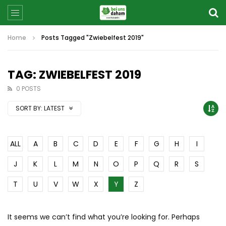
Home
Posts Tagged "Zwiebelfest 2019"
TAG: ZWIEBELFEST 2019
0 POSTS
SORT BY:
LATEST
ALL
A
B
C
D
E
F
G
H
I
J
K
L
M
N
O
P
Q
R
S
T
U
V
W
X
Y
Z
It seems we can’t find what you’re looking for. Perhaps