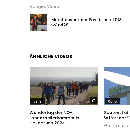
Voriges Video
Märchensommer Poysbrunn 2018
w4tv128
ÄHNLICHE VIDEOS
Später ansehen
03:13
05:15
Wandertag der NÖ-
Spatenstich
Landarbeiterkammer in
Wilfersdorf
Hollabrunn 2024
11. OKTOBER