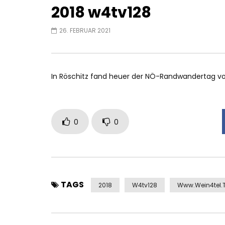
2018 w4tv128
26. FEBRUAR 2021
In Röschitz fand heuer der NÖ-Randwandertag vo
0
0
TAGS
2018
W4tv128
Www.wein4tel.