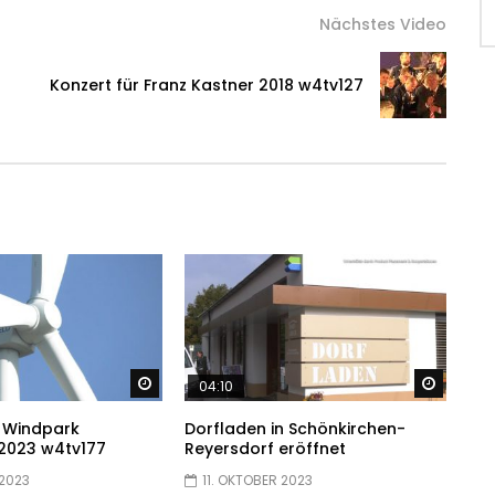
Nächstes Video
Konzert für Franz Kastner 2018 w4tv127
Später ansehen
Später
04:10
 Windpark
Dorfladen in Schönkirchen-
 2023 w4tv177
Reyersdorf eröffnet
 2023
11. OKTOBER 2023