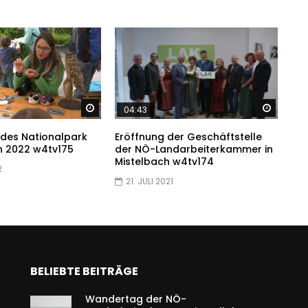
Später ansehen
Später
04:43
 des Nationalpark
Eröffnung der Geschäftstelle
 2022 w4tv175
der NÖ-Landarbeiterkammer in
Mistelbach w4tv174
2
21. JULI 2021
BELIEBTE BEITRÄGE
Wandertag der NÖ-