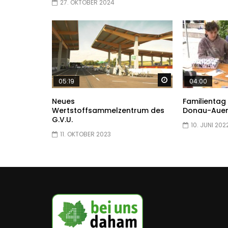
27. OKTOBER 2024
Später ansehen
05:19
04:00
Neues
Familientag
Wertstoffsammelzentrum des
Donau-Auen
G.V.U.
10. JUNI 202
11. OKTOBER 2023