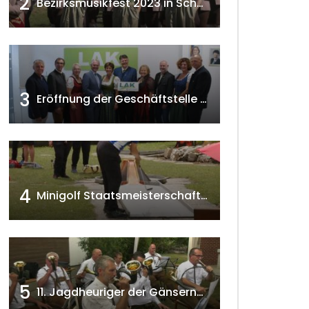
2
Bezirksmusikfest 2023 in Schönkirchen-Reyersdorf
3
Eröffnung der Geschäftstelle der NÖ-Landarbeiterkammer in Mistelbach w4tv174
4
Minigolf Staatsmeisterschaften in Seefeld-Kadolz w4tv174
5
11. Jagdheuriger der Gänserndorfer Jäger 2020 w4tv166