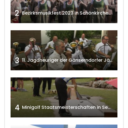
2
Bezirksmusikfest 2023 in Schönkirchen-Reyersdorf
3
11. Jagdheuriger der Gänserndorfer Jäger 2020 w4tv166
4
Minigolf Staatsmeisterschaften in Seefeld-Kadolz w4tv174