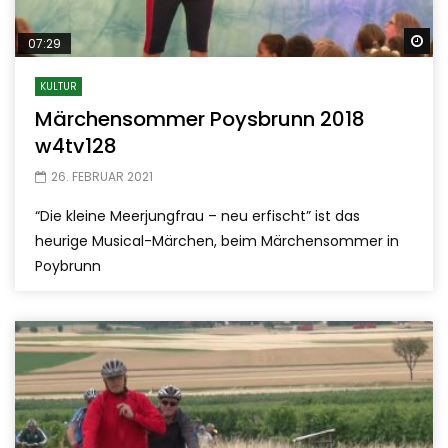
Sp
07:29
KULTUR
Märchensommer Poysbrunn 2018
w4tv128
26. FEBRUAR 2021
“Die kleine Meerjungfrau – neu erfischt” ist das
heurige Musical-Märchen, beim Märchensommer in
Poybrunn