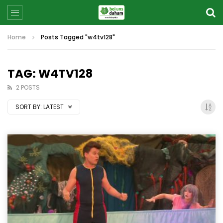
Home
Posts Tagged "w4tv128"
TAG: W4TV128
2 POSTS
SORT BY:
LATEST