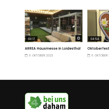
Später ansehen
03:17
04:54
ARREA Hausmesse in Loidesthal
Oktoberfest
11. OKTOBER 2023
11. OKTOBER