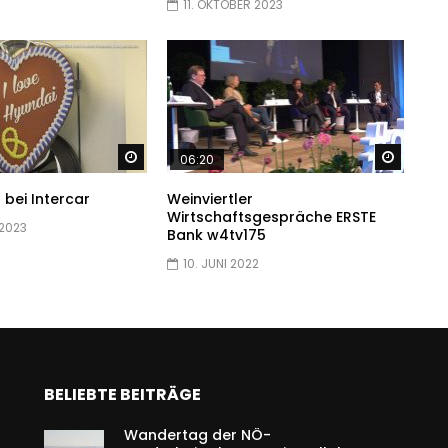
11. OKTOBER 2023
Später ansehen
Später
06:20
 bei Intercar
Weinviertler
Wirtschaftsgespräche ERSTE
 2023
Bank w4tv175
10. JUNI 2022
BELIEBTE BEITRÄGE
Wandertag der NÖ-