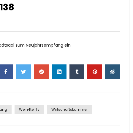
138
tadtsaal zum Neujahrsempfang ein
fang
Wein4tel.tv
Wirtschaftskammer