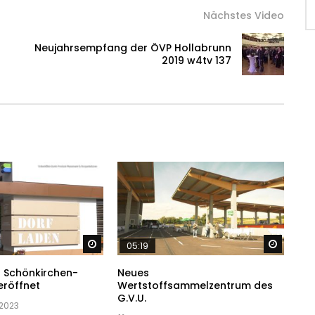
Nächstes Video
Neujahrsempfang der ÖVP Hollabrunn
2019 w4tv 137
Später ansehen
Später
05:19
n Schönkirchen-
Neues
eröffnet
Wertstoffsammelzentrum des
G.V.U.
 2023