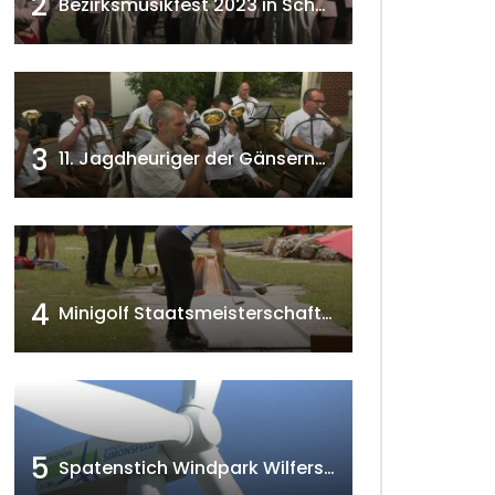
2
Bezirksmusikfest 2023 in Schönkirchen-Reyersdorf
3
11. Jagdheuriger der Gänserndorfer Jäger 2020 w4tv166
4
Minigolf Staatsmeisterschaften in Seefeld-Kadolz w4tv174
5
Spatenstich Windpark Wilfersdorf 2023 w4tv177