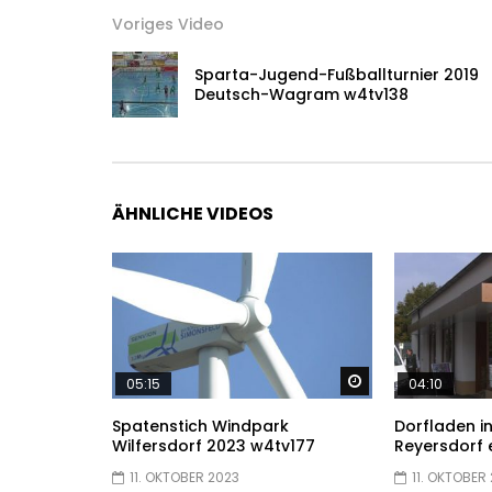
Voriges Video
Sparta-Jugend-Fußballturnier 2019
Deutsch-Wagram w4tv138
ÄHNLICHE VIDEOS
Später ansehen
05:15
04:10
Spatenstich Windpark
Dorfladen i
Wilfersdorf 2023 w4tv177
Reyersdorf 
11. OKTOBER 2023
11. OKTOBER