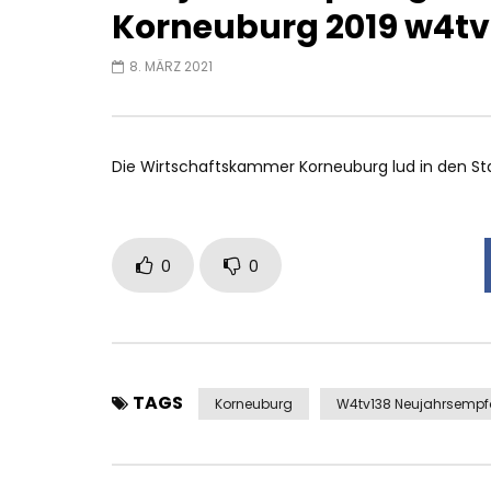
Korneuburg 2019 w4tv
8. MÄRZ 2021
Die Wirtschaftskammer Korneuburg lud in den S
0
0
TAGS
Korneuburg
W4tv138 Neujahrsemp