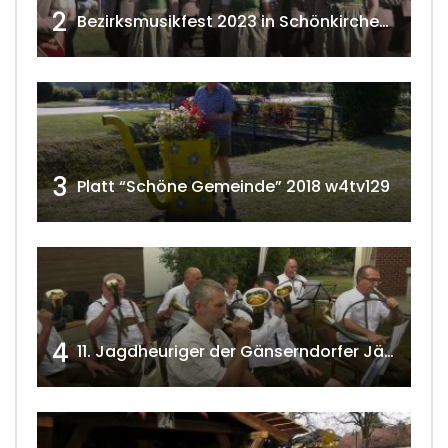
2
Bezirksmusikfest 2023 in Schönkirchen-Reyersdorf
3
Platt “Schöne Gemeinde” 2018 w4tv129
4
11. Jagdheuriger der Gänserndorfer Jäger 2020 w4tv166