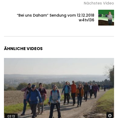
Nächstes Video
“Bei uns Daham” Sendung vom 12.12.2018
w4tv136
ÄHNLICHE VIDEOS
Sp
03:13