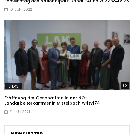
Familientag des Nationalpark Donau-Auen 2022 w4tv175
10. JUNI 2022
Sp
04:43
Eröffnung der Geschäftstelle der NÖ-
Landarbeiterkammer in Mistelbach w4tv174
21. JULI 2021
NEWSLETTER