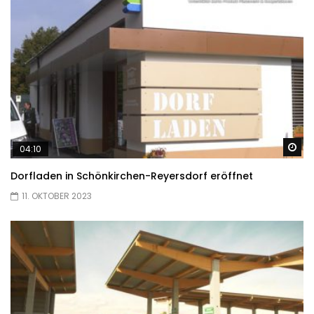
Sp
04:10
Dorfladen in Schönkirchen-Reyersdorf eröffnet
11. OKTOBER 2023