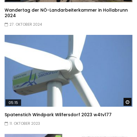
Wandertag der NÖ-Landarbeiterkammer in Hollabrunn
2024
27. OKTOBER 2024
Sp
05:15
Spatenstich Windpark Wilfersdorf 2023 w4tv177
11. OKTOBER 2023