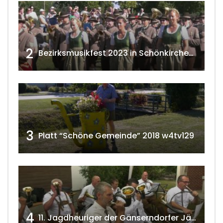
2
Bezirksmusikfest 2023 in Schönkirchen-Reyersdorf
3
Platt “Schöne Gemeinde” 2018 w4tv129
4
11. Jagdheuriger der Gänserndorfer Jäger 2020 w4tv166