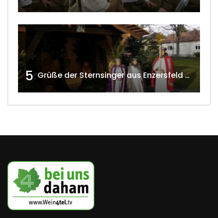
5
Grüße der Sternsinger aus Enzersfeld – Klein-Engersdorf 2021 w4tv169