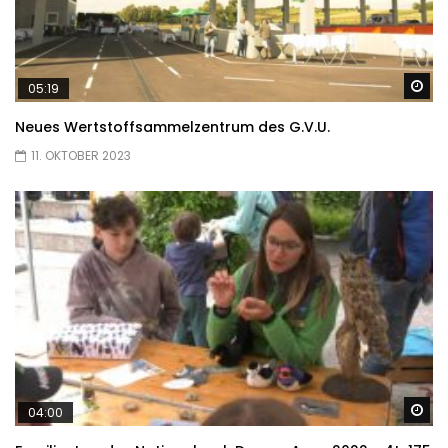
Sp
05:19
Neues Wertstoffsammelzentrum des G.V.U.
11. OKTOBER 2023
Sp
04:00