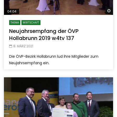
Sp
04:04
THEMA
WIRTSCHAFT
Neujahrsempfang der ÖVP
Hollabrunn 2019 w4tv 137
8. MÄRZ 2021
Die ÖVP-Bezirk Hollabrunn lud ihre Mitglieder zum
Neujahrsempfang ein.