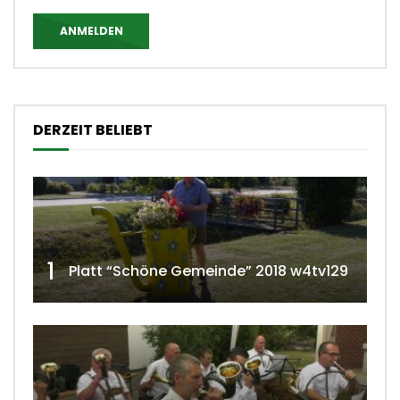
ANMELDEN
DERZEIT BELIEBT
1
Platt “Schöne Gemeinde” 2018 w4tv129