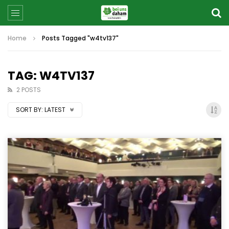
Home
Posts Tagged "w4tv137"
TAG: W4TV137
2 POSTS
SORT BY:
LATEST