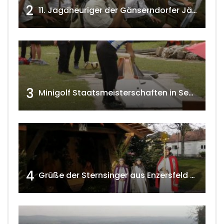
2
11. Jagdheuriger der Gänserndorfer Jäger 2020 w4tv166
3
Minigolf Staatsmeisterschaften in Seefeld-Kadolz w4tv174
4
Grüße der Sternsinger aus Enzersfeld – Klein-Engersdorf 2021 w4tv169