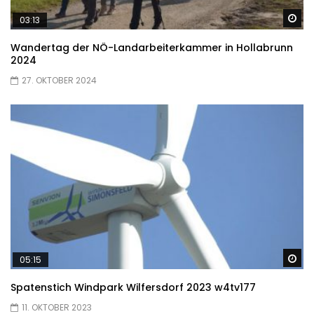
Sp
03:13
Wandertag der NÖ-Landarbeiterkammer in Hollabrunn
2024
27. OKTOBER 2024
Sp
05:15
Spatenstich Windpark Wilfersdorf 2023 w4tv177
11. OKTOBER 2023