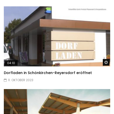
Sp
04:10
Dorfladen in Schönkirchen-Reyersdorf eröffnet
11. OKTOBER 2023