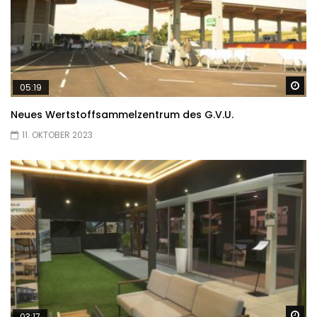
Sp
05:19
Neues Wertstoffsammelzentrum des G.V.U.
11. OKTOBER 2023
Sp
03:17