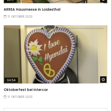
ARREA Hausmesse in Loidesthal
11. OKTOBER 2023
Sp
04:54
Oktoberfest bei Intercar
11. OKTOBER 2023