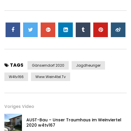
TAGS
Gänserndorf 2020
Jagdheuriger
W4tv166
Www.wein4tel.tv
Voriges Video
AUST-Bau – Unser Traumhaus im Weinviertel
2020 w4tv167