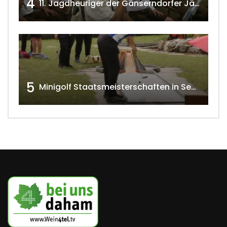
4
11. Jagdheuriger der Gänserndorfer Jäger 2020 w4tv166
5
Minigolf Staatsmeisterschaften in Seefeld-Kadolz w4tv174