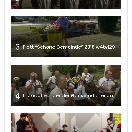
3
Platt “Schöne Gemeinde” 2018 w4tv129
4
11. Jagdheuriger der Gänserndorfer Jäger 2020 w4tv166