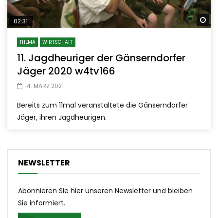
Sp
02:31
THEMA
WIRTSCHAFT
11. Jagdheuriger der Gänserndorfer
Jäger 2020 w4tv166
14. MÄRZ 2021
Bereits zum 11mal veranstaltete die Gänserndorfer
Jäger, ihren Jagdheurigen.
NEWSLETTER
Abonnieren Sie hier unseren Newsletter und bleiben
Sie informiert.