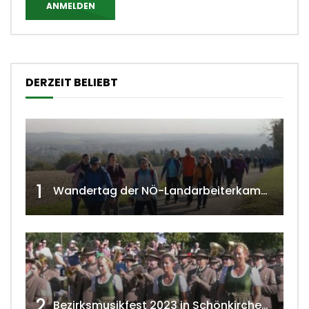
ANMELDEN
DERZEIT BELIEBT
1
Wandertag der NÖ-Landarbeiterkammer in Hollabrunn 2024
2
Bezirksmusikfest 2023 in Schönkirchen-Reyersdorf