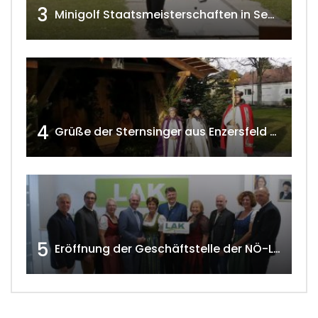
3
Minigolf Staatsmeisterschaften in Seefeld-Kadolz w4tv174
4
Grüße der Sternsinger aus Enzersfeld – Klein-Engersdorf 2021 w4tv169
5
Eröffnung der Geschäftstelle der NÖ-Landarbeiterkammer in Mistelbach w4tv174