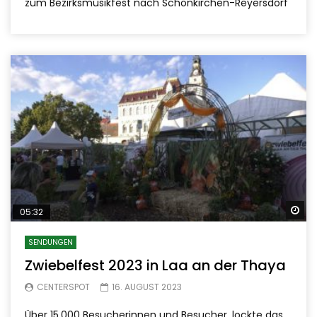
zum Bezirksmusikfest nach Schönkirchen-Reyersdorf
Sp
05:32
SENDUNGEN
Zwiebelfest 2023 in Laa an der Thaya
CENTERSPOT
16. AUGUST 2023
Über 15.000 Besucherinnen und Besucher, lockte das