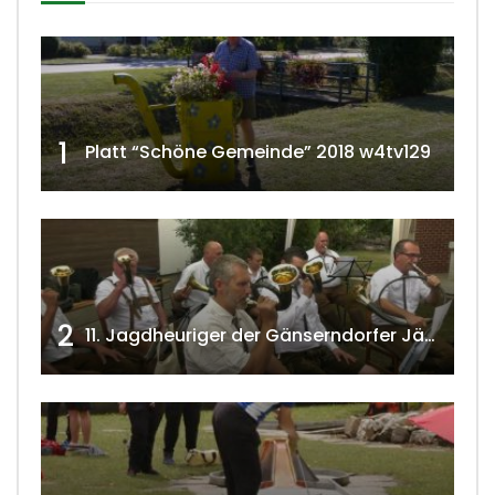
1
Platt “Schöne Gemeinde” 2018 w4tv129
2
11. Jagdheuriger der Gänserndorfer Jäger 2020 w4tv166