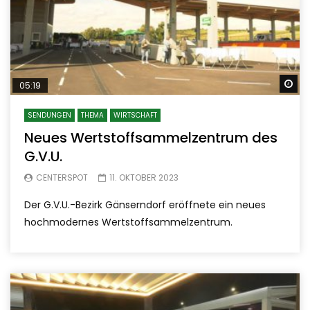
Sp
05:19
SENDUNGEN
THEMA
WIRTSCHAFT
Neues Wertstoffsammelzentrum des
G.V.U.
CENTERSPOT
11. OKTOBER 2023
Der G.V.U.-Bezirk Gänserndorf eröffnete ein neues
hochmodernes Wertstoffsammelzentrum.