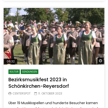
Sp
06:32
KULTUR
SENDUNGEN
Bezirksmusikfest 2023 in
Schönkirchen-Reyersdorf
CENTERSPOT
11. OKTOBER 2023
Über 19 Musikkapellen und hunderte Besucher kamen