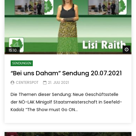
Sp
15:10
SENDUNGEN
“Bei uns Daham” Sendung 20.07.2021
CENTERSPOT
21. JULI 2021
Die Themen dieser Sendung: Neue Geschäftsstelle
der NÖ-LAK Minigolf Staatsmeisterschaft in Seefeld-
Kadolz “The Show must Go ON...