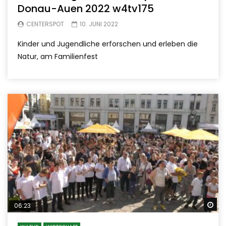
Donau-Auen 2022 w4tv175
CENTERSPOT
10. JUNI 2022
Kinder und Jugendliche erforschen und erleben die
Natur, am Familienfest
Sp
06:23