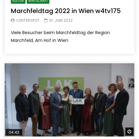
KULTUR
WIRTSCHAFT
Marchfeldtag 2022 in Wien w4tv175
CENTERSPOT
10. JUNI 2022
Viele Besucher beim Marchfeldtag der Region
Marchfeld, Am Hof in Wien
Sp
04:43