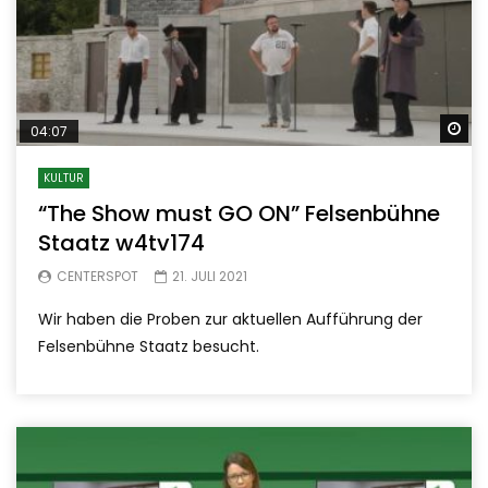
Sp
04:07
KULTUR
“The Show must GO ON” Felsenbühne
Staatz w4tv174
CENTERSPOT
21. JULI 2021
Wir haben die Proben zur aktuellen Aufführung der
Felsenbühne Staatz besucht.