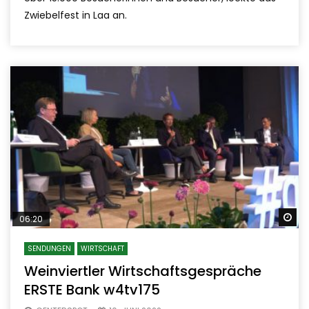
Zwiebelfest in Laa an.
Sp
06:20
SENDUNGEN
WIRTSCHAFT
Weinviertler Wirtschaftsgespräche
ERSTE Bank w4tv175