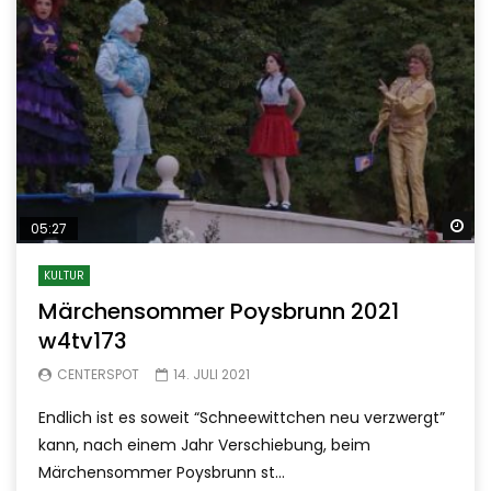
Sp
05:27
KULTUR
Märchensommer Poysbrunn 2021
w4tv173
CENTERSPOT
14. JULI 2021
Endlich ist es soweit “Schneewittchen neu verzwergt”
kann, nach einem Jahr Verschiebung, beim
Märchensommer Poysbrunn st...