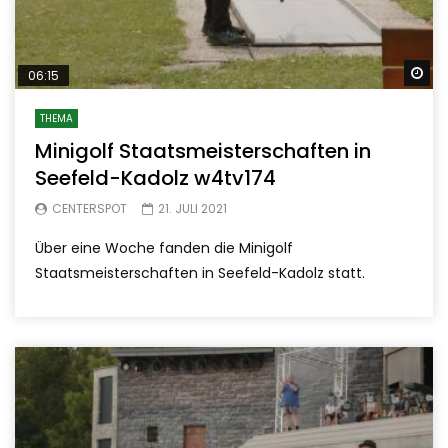
Sp
06:15
THEMA
Minigolf Staatsmeisterschaften in
Seefeld-Kadolz w4tv174
CENTERSPOT
21. JULI 2021
Über eine Woche fanden die Minigolf
Staatsmeisterschaften in Seefeld-Kadolz statt.