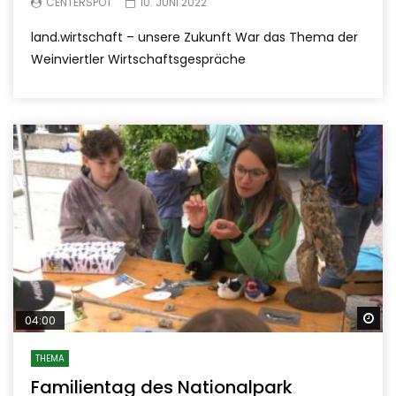
CENTERSPOT
10. JUNI 2022
land.wirtschaft – unsere Zukunft War das Thema der
Weinviertler Wirtschaftsgespräche
Sp
04:00
THEMA
Familientag des Nationalpark