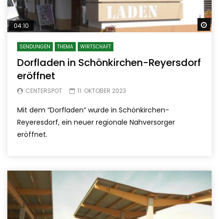
Sp
04:10
SENDUNGEN
THEMA
WIRTSCHAFT
Dorfladen in Schönkirchen-Reyersdorf
eröffnet
CENTERSPOT
11. OKTOBER 2023
Mit dem “Dorfladen” wurde in Schönkirchen-
Reyeresdorf, ein neuer regionale Nahversorger
eröffnet.