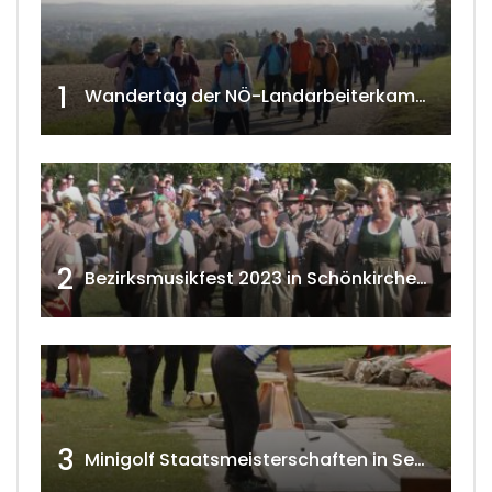
1
Wandertag der NÖ-Landarbeiterkammer in Hollabrunn 2024
2
Bezirksmusikfest 2023 in Schönkirchen-Reyersdorf
3
Minigolf Staatsmeisterschaften in Seefeld-Kadolz w4tv174