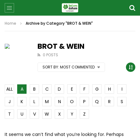
Home
Archive by Category "BROT & WEIN"
BROT & WEIN
0 POSTS
SORT BY:
MOST COMMENTED
ALL
A
B
C
D
E
F
G
H
I
J
K
L
M
N
O
P
Q
R
S
T
U
V
W
X
Y
Z
It seems we can’t find what you’re looking for. Perhaps