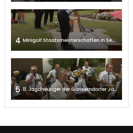
4
Minigolf Staatsmeisterschaften in Seefeld-Kadolz w4tv174
5
11. Jagdheuriger der Gänserndorfer Jäger 2020 w4tv166