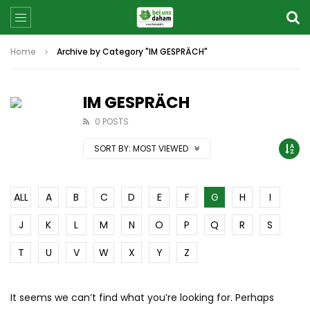
Home
Archive by Category "IM GESPRÄCH"
IM GESPRÄCH
0 POSTS
SORT BY:
MOST VIEWED
ALL
A
B
C
D
E
F
G
H
I
J
K
L
M
N
O
P
Q
R
S
T
U
V
W
X
Y
Z
It seems we can’t find what you’re looking for. Perhaps