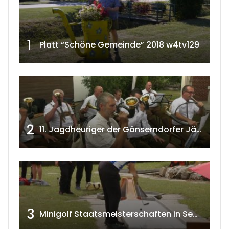
1
Platt “Schöne Gemeinde” 2018 w4tv129
2
11. Jagdheuriger der Gänserndorfer Jäger 2020 w4tv166
3
Minigolf Staatsmeisterschaften in Seefeld-Kadolz w4tv174