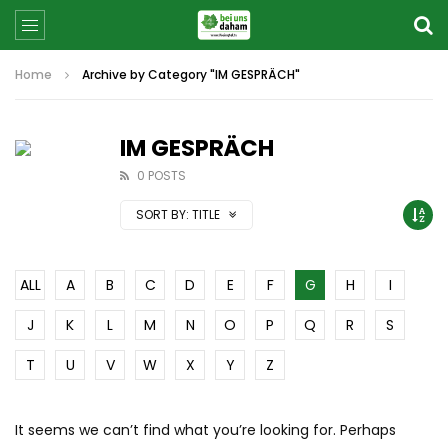
Home
Archive by Category "IM GESPRÄCH"
IM GESPRÄCH
0 POSTS
SORT BY:
TITLE
ALL
A
B
C
D
E
F
G
H
I
J
K
L
M
N
O
P
Q
R
S
T
U
V
W
X
Y
Z
It seems we can’t find what you’re looking for. Perhaps