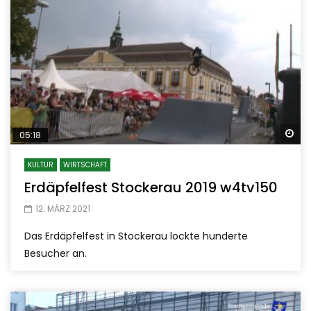
Sp
05:18
KULTUR
WIRTSCHAFT
Erdäpfelfest Stockerau 2019 w4tv150
12. MÄRZ 2021
Das Erdäpfelfest in Stockerau lockte hunderte
Besucher an.