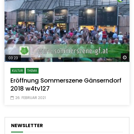
Sp
03:23
KULTUR
THEMA
Eröffnung Sommerszene Gänserndorf
2018 w4tv127
26. FEBRUAR 2021
NEWSLETTER