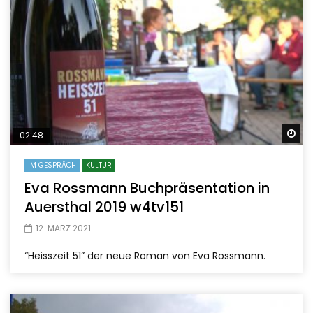
Sp
02:48
IM GESPRÄCH
KULTUR
Eva Rossmann Buchpräsentation in
Auersthal 2019 w4tv151
12. MÄRZ 2021
“Heisszeit 51” der neue Roman von Eva Rossmann.