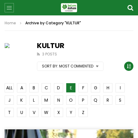
Home
Archive by Category "KULTUR"
KULTUR
3 POSTS
SORT BY:
MOST COMMENTED
ALL
A
B
C
D
E
F
G
H
I
J
K
L
M
N
O
P
Q
R
S
T
U
V
W
X
Y
Z