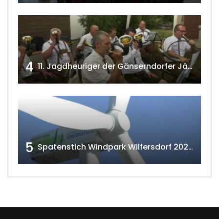
4
11. Jagdheuriger der Gänserndorfer Jäger 2020 w4tv166
5
Spatenstich Windpark Wilfersdorf 2023 w4tv177