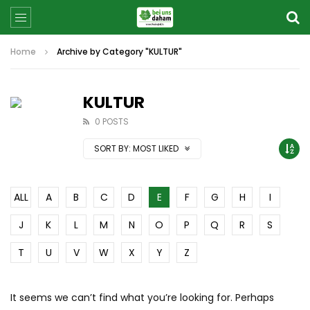
Home
Archive by Category "KULTUR"
KULTUR
0 POSTS
SORT BY:
MOST LIKED
ALL
A
B
C
D
E
F
G
H
I
J
K
L
M
N
O
P
Q
R
S
T
U
V
W
X
Y
Z
It seems we can’t find what you’re looking for. Perhaps