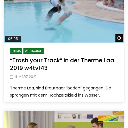
Sp
06:05
THEMA
WIRTSCHAFT
“Trash your Track” in der Therme Laa
2019 w4tv143
11. MÄRZ 2021
Therme Laa, sind Brautpaar “baden” gegangen. Sie
sprangen mit dem Hochzeitskleid ins Wasser.