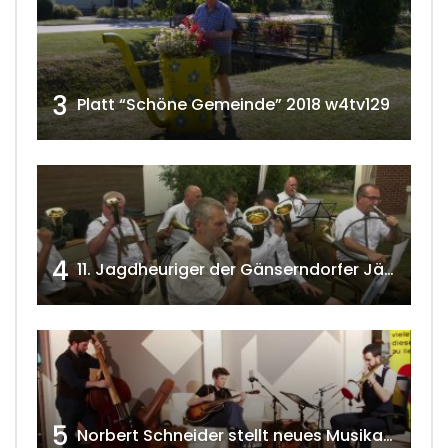
3
Platt “Schöne Gemeinde” 2018 w4tv129
4
11. Jagdheuriger der Gänserndorfer Jäger 2020 w4tv166
5
Norbert Schneider stellt neues Musikalbum vor 2020 w4tv168