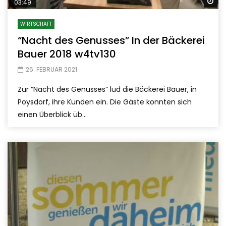
Sp
03:49
WIRTSCHAFT
“Nacht des Genusses” In der Bäckerei
Bauer 2018 w4tv130
26. FEBRUAR 2021
Zur “Nacht des Genusses” lud die Bäckerei Bauer, in
Poysdorf, ihre Kunden ein. Die Gäste konnten sich
einen Überblick üb...