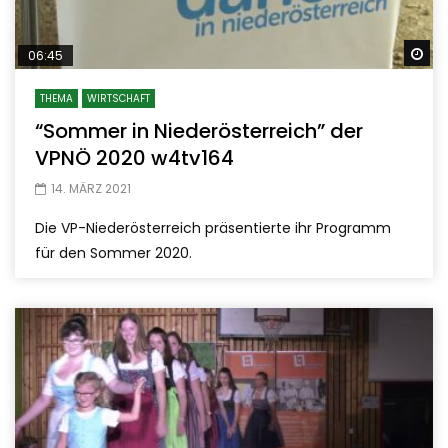
Sp
06:45
THEMA
WIRTSCHAFT
“Sommer in Niederösterreich” der
VPNÖ 2020 w4tv164
14. MÄRZ 2021
Die VP-Niederösterreich präsentierte ihr Programm
für den Sommer 2020.