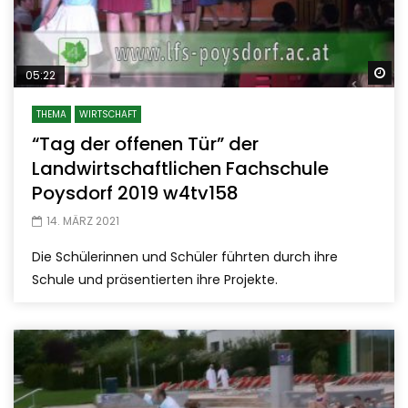
Sp
05:22
THEMA
WIRTSCHAFT
“Tag der offenen Tür” der
Landwirtschaftlichen Fachschule
Poysdorf 2019 w4tv158
14. MÄRZ 2021
Die Schülerinnen und Schüler führten durch ihre
Schule und präsentierten ihre Projekte.