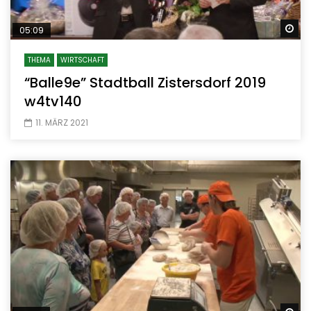
Sp
05:09
THEMA
WIRTSCHAFT
“Balle9e” Stadtball Zistersdorf 2019
w4tv140
11. MÄRZ 2021