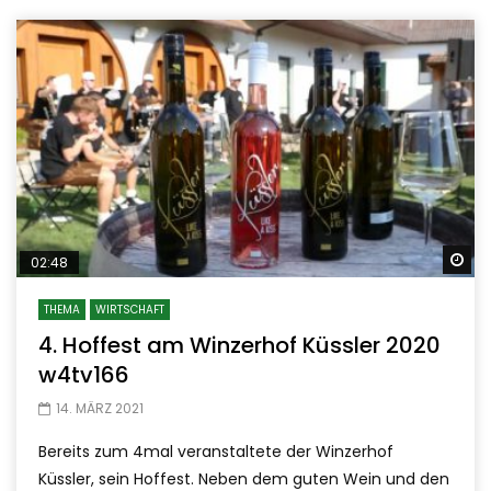
Sp
02:48
THEMA
WIRTSCHAFT
4. Hoffest am Winzerhof Küssler 2020
w4tv166
14. MÄRZ 2021
Bereits zum 4mal veranstaltete der Winzerhof
Küssler, sein Hoffest. Neben dem guten Wein und den