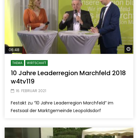
Sp
06:48
THEMA
WIRTSCHAFT
10 Jahre Leaderregion Marchfeld 2018
w4tv119
16. FEBRUAR 2021
Festakt zu “10 Jahre Leaderregion Marchfeld” im
Festsaal der Marktgemeinde Leopoldsdorf