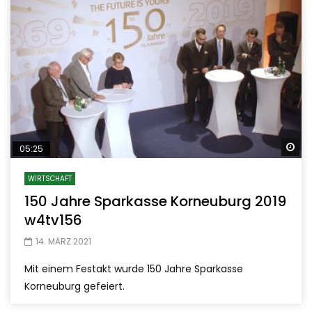
Sp
05:25
WIRTSCHAFT
150 Jahre Sparkasse Korneuburg 2019
w4tv156
14. MÄRZ 2021
Mit einem Festakt wurde 150 Jahre Sparkasse
Korneuburg gefeiert.