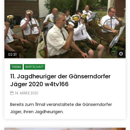
Sp
02:31
THEMA
WIRTSCHAFT
11. Jagdheuriger der Gänserndorfer
Jäger 2020 w4tv166
14. MÄRZ 2021
Bereits zum 11mal veranstaltete die Gänserndorfer
Jäger, ihren Jagdheurigen.