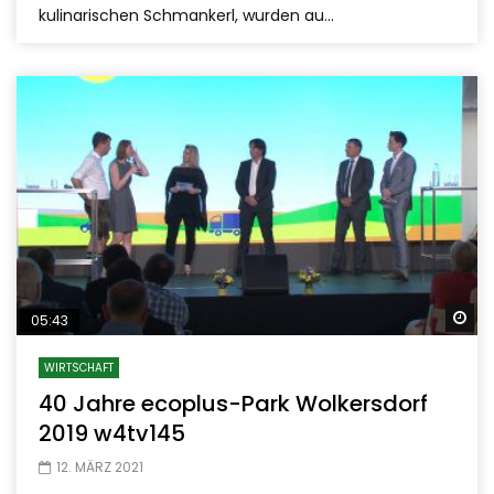
kulinarischen Schmankerl, wurden au...
Sp
05:43
WIRTSCHAFT
40 Jahre ecoplus-Park Wolkersdorf
2019 w4tv145
12. MÄRZ 2021