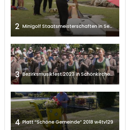
2
Minigolf Staatsmeisterschaften in Seefeld-Kadolz w4tv174
3
Bezirksmusikfest 2023 in Schönkirchen-Reyersdorf
4
Platt “Schöne Gemeinde” 2018 w4tv129