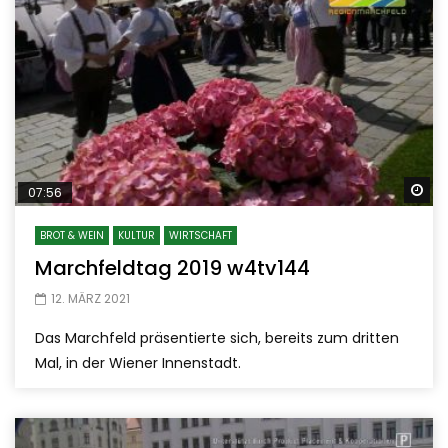
Sp
07:56
BROT & WEIN
KULTUR
WIRTSCHAFT
Marchfeldtag 2019 w4tv144
12. MÄRZ 2021
Das Marchfeld präsentierte sich, bereits zum dritten
Mal, in der Wiener Innenstadt.