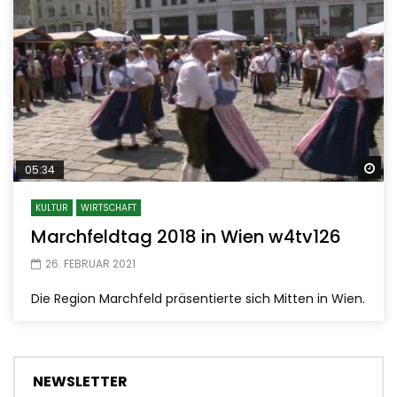
Sp
05:34
KULTUR
WIRTSCHAFT
Marchfeldtag 2018 in Wien w4tv126
26. FEBRUAR 2021
Die Region Marchfeld präsentierte sich Mitten in Wien.
NEWSLETTER