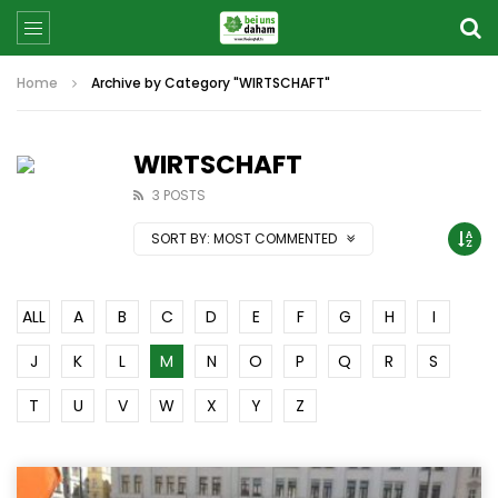
Home
Archive by Category "WIRTSCHAFT"
WIRTSCHAFT
3 POSTS
SORT BY:
MOST COMMENTED
ALL
A
B
C
D
E
F
G
H
I
J
K
L
M
N
O
P
Q
R
S
T
U
V
W
X
Y
Z