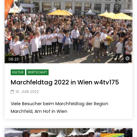
Sp
06:23
KULTUR
WIRTSCHAFT
Marchfeldtag 2022 in Wien w4tv175
10. JUNI 2022
Viele Besucher beim Marchfeldtag der Region
Marchfeld, Am Hof in Wien