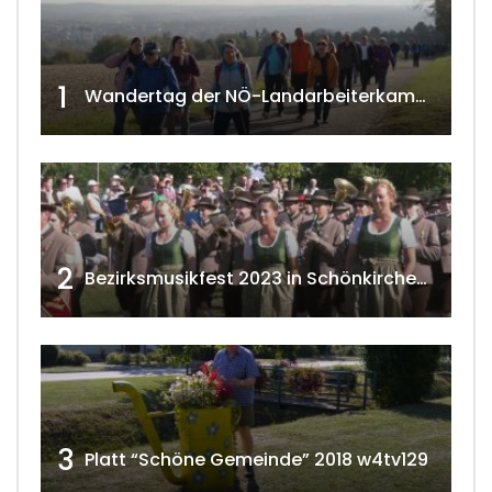
1
Wandertag der NÖ-Landarbeiterkammer in Hollabrunn 2024
2
Bezirksmusikfest 2023 in Schönkirchen-Reyersdorf
3
Platt “Schöne Gemeinde” 2018 w4tv129