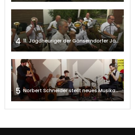
4
11. Jagdheuriger der Gänserndorfer Jäger 2020 w4tv166
5
Norbert Schneider stellt neues Musikalbum vor 2020 w4tv168