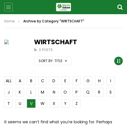
Home
Archive by Category "WIRTSCHAFT"
WIRTSCHAFT
0 POSTS
SORT BY:
TITLE
ALL
A
B
C
D
E
F
G
H
I
J
K
L
M
N
O
P
Q
R
S
T
U
V
W
X
Y
Z
It seems we can’t find what you’re looking for. Perhaps